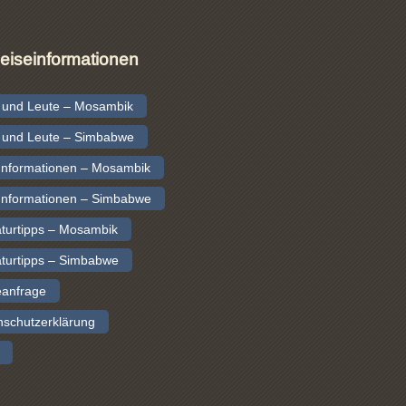
eiseinformationen
 und Leute – Mosambik
 und Leute – Simbabwe
 Informationen – Mosambik
 Informationen – Simbabwe
aturtipps – Mosambik
aturtipps – Simbabwe
eanfrage
nschutzerklärung