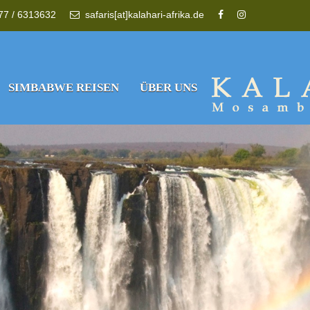
177 / 6313632
safaris[at]kalahari-afrika.de
SIMBABWE REISEN
ÜBER UNS