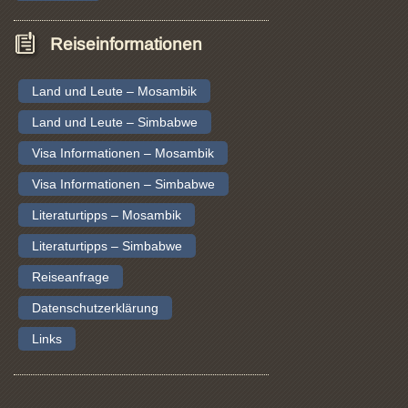
Reiseinformationen
Land und Leute – Mosambik
Land und Leute – Simbabwe
Visa Informationen – Mosambik
Visa Informationen – Simbabwe
Literaturtipps – Mosambik
Literaturtipps – Simbabwe
Reiseanfrage
Datenschutzerklärung
Links