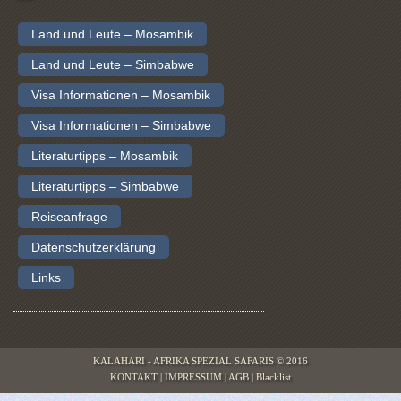
Land und Leute – Mosambik
Land und Leute – Simbabwe
Visa Informationen – Mosambik
Visa Informationen – Simbabwe
Literaturtipps – Mosambik
Literaturtipps – Simbabwe
Reiseanfrage
Datenschutzerklärung
Links
KALAHARI - AFRIKA SPEZIAL SAFARIS © 2016
KONTAKT
|
IMPRESSUM
|
AGB
|
Blacklist