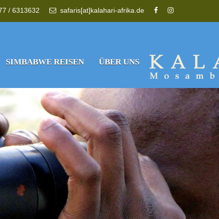
177 / 6313632
safaris[at]kalahari-afrika.de
SIMBABWE REISEN
ÜBER UNS